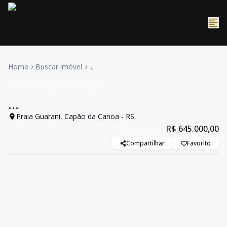
Home
Buscar imóvel
...
Sobrado
Venda
Cód:
EX941
...
Praia Guarani, Capão da Canoa - RS
R$ 645.000,00
Compartilhar
Favorito