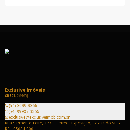
Exclusive Imóveis
CRECI:
26465J
(54) 3039-3366
(54) 99907-3366
exclusive@exclusiveimob.com.br
Rua Sarmento Leite, 1238, Térreo, Exposição, Caxias do Sul -
RS - 95084-000