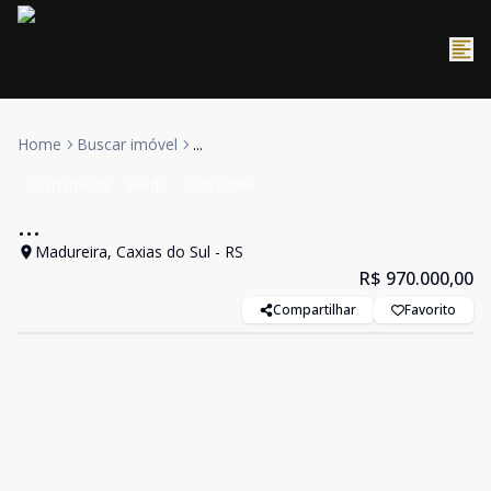
Home
Buscar imóvel
...
Apartamento
Venda
Cód:
EX996
...
Madureira, Caxias do Sul - RS
R$ 970.000,00
Compartilhar
Favorito