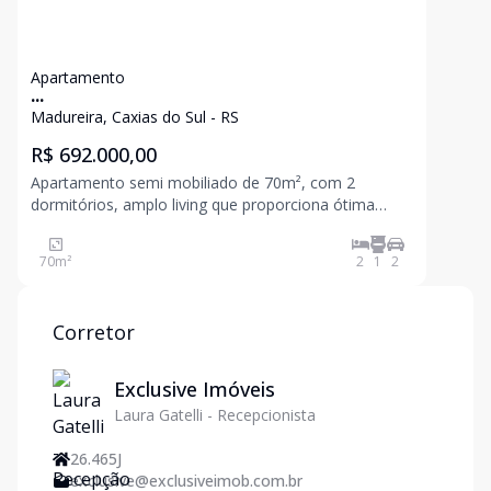
Apartamento
...
Madureira, Caxias do Sul - RS
R$ 692.000,00
Apartamento semi mobiliado de 70m², com 2
dormitórios, amplo living que proporciona ótima
integração dos ambientes, cozinha equipada com
churrasqueira e 2 vagas de garagem.
70
m²
2
1
2
Corretor
Exclusive Imóveis
Laura Gatelli - Recepcionista
26.465J
exclusive@exclusiveimob.com.br