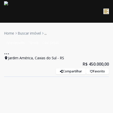
Home
Buscar imóvel
...
Apartamento
Venda
Cód:
EX544
...
Jardim América, Caxias do Sul - RS
R$ 450.000,00
Compartilhar
Favorito