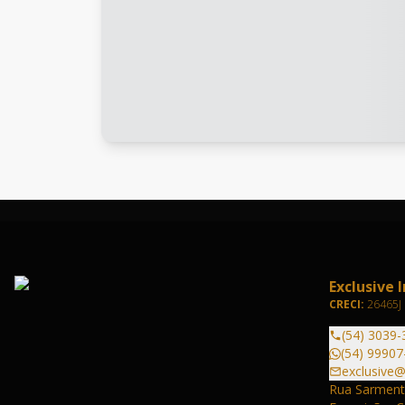
Exclusive 
CRECI:
26465J
(54) 3039-
(54) 99907
exclusive@
Rua Sarmento