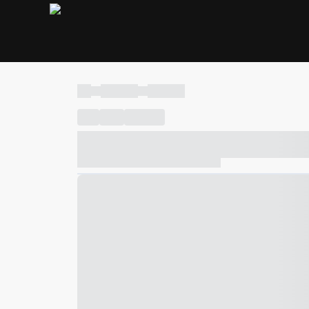
----
----- -----
----- -----
----
-----
---- ------
----- ----- -- ------ ---- ---- -- ---
----- ----- -- ------ ----- ----- -- ------