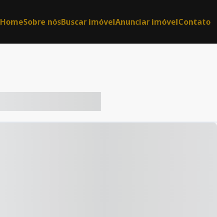
Home
Sobre nós
Buscar imóvel
Anunciar imóvel
Contato
-- ----- ----- --- ------