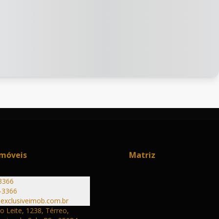
Imóveis
Matriz
3366
-3366
exclusiveimob.com.br
 Leite, 1238, Térreo,