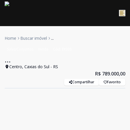
Home
Buscar imóvel
...
Salas/Conjuntos
Venda
Cód:
EX936
...
Centro, Caxias do Sul - RS
R$ 789.000,00
Compartilhar
Favorito