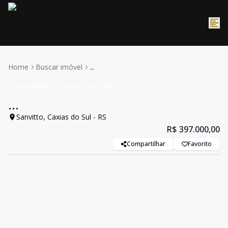
Home
Buscar imóvel
...
Apartamento
Venda
Cód:
EX43
...
Sanvitto, Caxias do Sul - RS
R$ 397.000,00
Compartilhar
Favorito