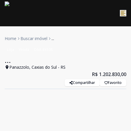
Home
Buscar imóvel
...
Loja
Venda
Cód:
EX108
...
Panazzolo, Caxias do Sul - RS
R$ 1.202.830,00
Compartilhar
Favorito