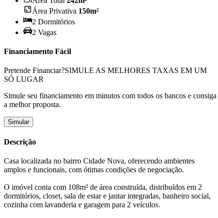
Área Total
242
m²
Área Privativa
150
m²
2
Dormitório
s
2
Vaga
s
Financiamento Fácil
Pretende Financiar?
SIMULE AS MELHORES TAXAS EM UM
SÓ LUGAR
Simule seu financiamento em minutos com todos os bancos e consiga
a melhor proposta.
Simular
Descrição
Casa localizada no bairro Cidade Nova, oferecendo ambientes
amplos e funcionais, com ótimas condições de negociação.
O imóvel conta com 108m² de área construída, distribuídos em 2
dormitórios, closet, sala de estar e jantar integradas, banheiro social,
cozinha com lavanderia e garagem para 2 veículos.