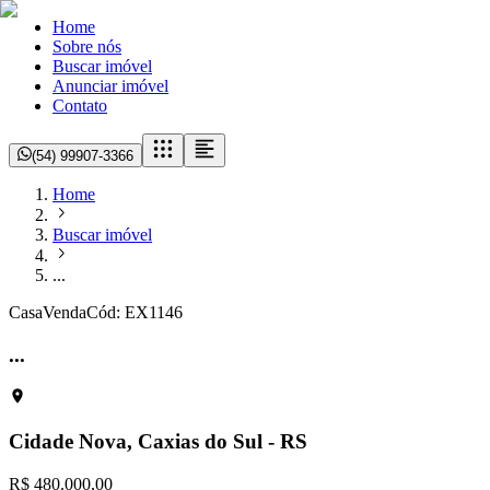
Home
Sobre nós
Buscar imóvel
Anunciar imóvel
Contato
(54) 99907-3366
Home
Buscar imóvel
...
Casa
Venda
Cód:
EX1146
...
Cidade Nova, Caxias do Sul - RS
R$ 480.000,00